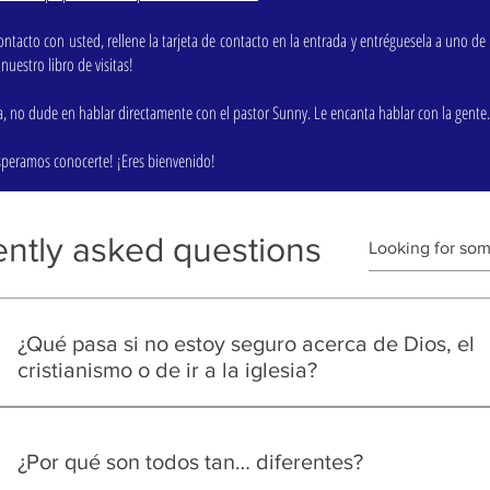
tacto con usted, rellene la tarjeta de contacto en la entrada y entréguesela a uno de
 nuestro libro de visitas!
a, no dude en hablar directamente con el pastor Sunny. Le encanta hablar con la gente.
¡Esperamos conocerte! ¡Eres bienvenido!
ntly asked questions
¿Qué pasa si no estoy seguro acerca de Dios, el
cristianismo o de ir a la iglesia?
¡No te preocupes! Lo entendemos y, de hecho, lo agradecemo
podremos responder a tus preguntas. Y te escucharemos en tu
¿Por qué son todos tan… diferentes?
También queremos que explores la fe y a Dios a tu propio rit