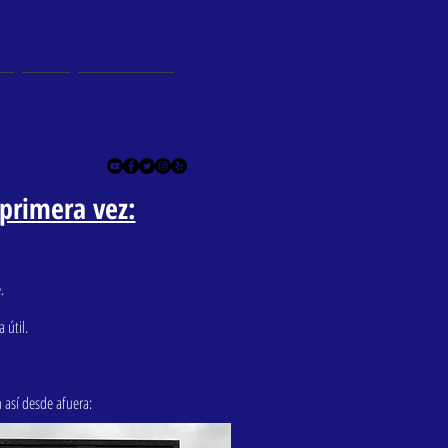
s
Dar
Contacto
 primera vez:
.
 útil.
 así desde afuera: