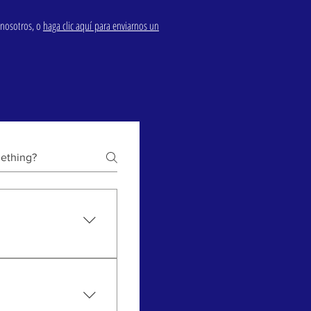
 nosotros, o
haga clic aquí para enviarnos un
s. ¿Por qué? Así
 camino espiritual.
mo. Tu crecimiento