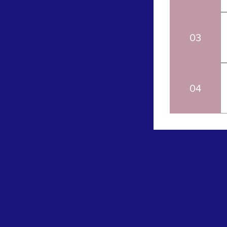
03
04
Contacto:
213-748-0209
oficina
213-410-6751
teléfono celular 
oficina@uuc-la.org