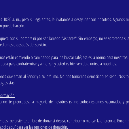
 las 10:30 a. m., pero si llega antes, le invitamos a desayunar con nosotros. Alguno
n puede hacerlo.
iqueta con su nombre ni por ser llamado "visitante". Sin embargo, no se sorprenda si
ed antes o después del servicio.
onas están comiendo o caminando para ir a buscar café; esa es la norma para nosotros.
queda para confraternizar y almorzar, y usted es bienvenido a unirse a nosotros.
onas que aman al Señor y a su prójimo. No nos tomamos demasiado en serio. Nos tom
ogresistas.
formación:
ero no te preocupes, la mayoría de nosotros (si no todos) estamos vacunados y pro
as, pero siéntete libre de donar si deseas contribuir o marcar la diferencia. Encont
az clic aquí para ver las opciones de donación.